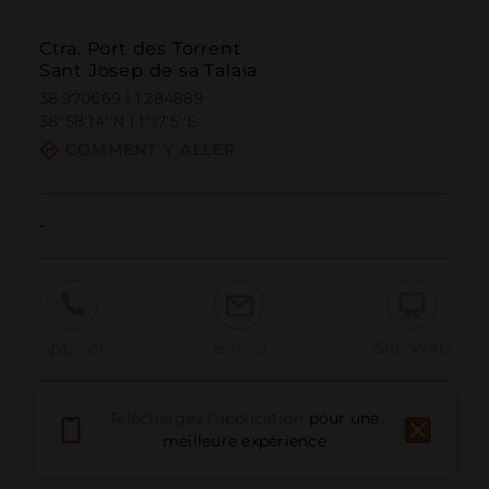
Ctra. Port des Torrent
Sant Josep de sa Talaia
38.970669 | 1.284889
38º58'14''N | 1º17'5''E
COMMENT Y ALLER
-
Appeler
E-mail
Site Web
Téléchargez l'application
pour une
Signaler un problème
meilleure expérience