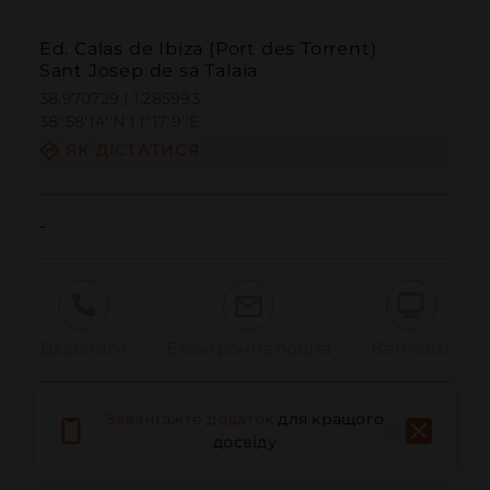
Ed. Calas de Ibiza (Port des Torrent)
Sant Josep de sa Talaia
38.970729 | 1.285993
38º58'14''N | 1º17'9''E
ЯК ДІСТАТИСЯ
-
Дзвонити
Електронна пошта
Веб-сайт
Завантажте додаток
для кращого
Повідомити про проблему
досвіду