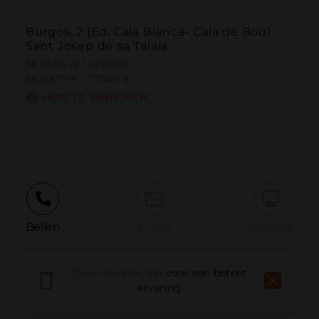
Burgos, 2 (Ed. Cala Blanca- Cala de Bou)
Sant Josep de sa Talaia
38.968642 | 1.297166
38º58'7''N | 1º17'49''E
HOE TE BEREIKEN
-
Bellen
E-mail
Website
Download de app
voor een betere
Probleem melden
ervaring