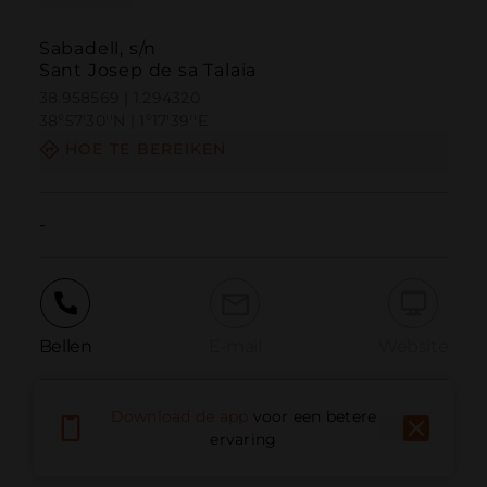
Sabadell, s/n
Sant Josep de sa Talaia
38.958569 | 1.294320
38º57'30''N | 1º17'39''E
HOE TE BEREIKEN
-
Bellen
E-mail
Website
Download de app
voor een betere
Probleem melden
ervaring