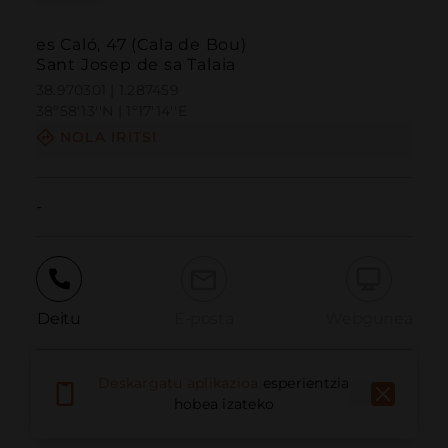
es Caló, 47 (Cala de Bou)
Sant Josep de sa Talaia
38.970301 | 1.287459
38º58'13''N | 1º17'14''E
NOLA IRITSI
-
Deitu
E-posta
Webgunea
Deskargatu aplikazioa
esperientzia
Eman arazoa
hobea izateko