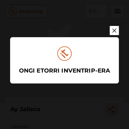
EU
ONGI ETORRI INVENTRIP-ERA
Ay Jalisco
Jatetxea