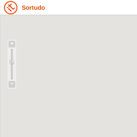
Sortudo
+
−