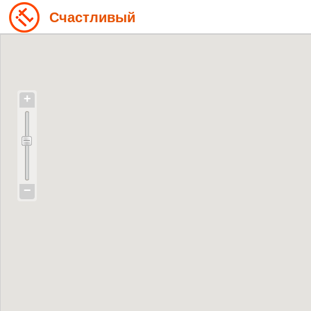
Счастливый
+
−