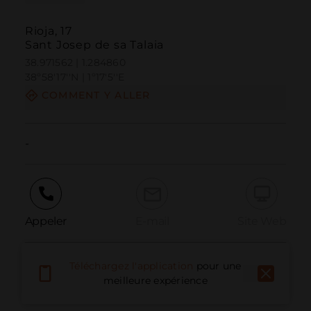
Rioja, 17
Sant Josep de sa Talaia
38.971562 | 1.284860
38º58'17''N | 1º17'5''E
COMMENT Y ALLER
-
Appeler
E-mail
Site Web
Téléchargez l'application
pour une
Signaler un problème
meilleure expérience