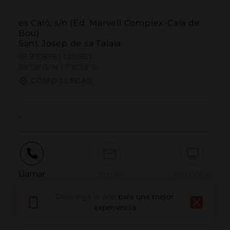
es Caló, s/n (Ed. Marvell Complex-Cala de
Bou)
Sant Josep de sa Talaia
38.970878 | 1.281557
38º58'15''N | 1º16'53''E
CÓMO LLEGAR
-
Llamar
Email
Sitio Web
Descarga la app
para una mejor
experiencia
Informar problema