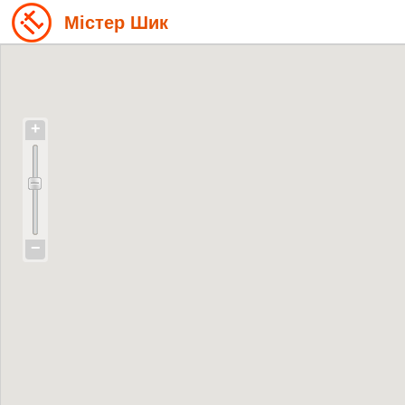
Містер Шик
+
−