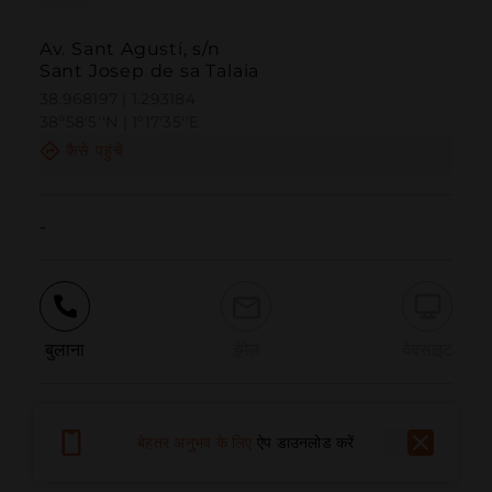
Av. Sant Agustí, s/n
Sant Josep de sa Talaia
38.968197 | 1.293184
38º58'5''N | 1º17'35''E
कैसे पहुंचें
-
बुलाना
ईमेल
वेबसाइट
समस्या की सूचना दें
बेहतर अनुभव के लिए
ऐप डाउनलोड करें