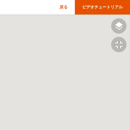
戻る
ビデオチュートリアル
fullscreen_exit