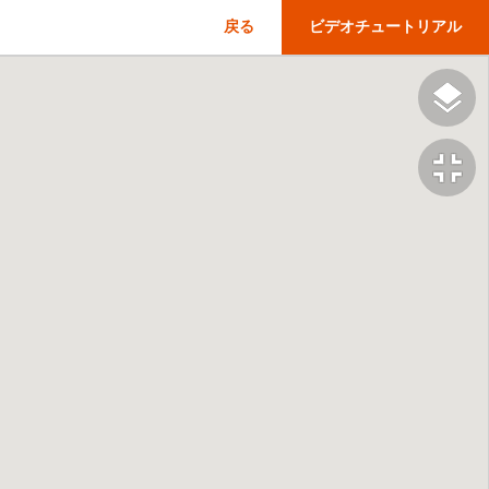
戻る
ビデオチュートリアル
fullscreen_exit