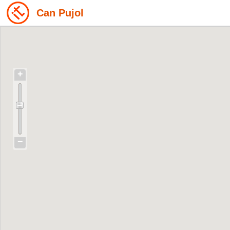
Can Pujol
+
−