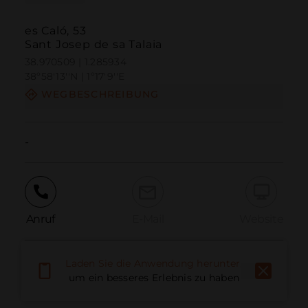
es Caló, 53
Sant Josep de sa Talaia
38.970509 | 1.285934
38º58'13''N | 1º17'9''E
WEGBESCHREIBUNG
-
Anruf
E-Mail
Website
Laden Sie die Anwendung herunter,
Problem melden
um ein besseres Erlebnis zu haben