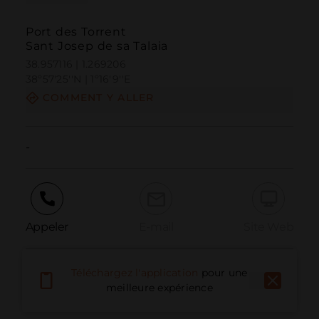
Port des Torrent
Sant Josep de sa Talaia
38.957116 | 1.269206
38º57'25''N | 1º16'9''E
COMMENT Y ALLER
-
Appeler
E-mail
Site Web
Téléchargez l'application
pour une
Signaler un problème
meilleure expérience