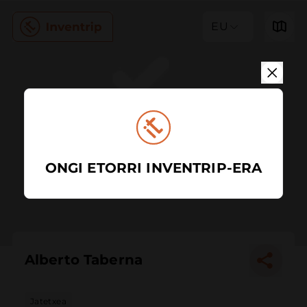
EU
ONGI ETORRI INVENTRIP-ERA
Alberto Taberna
Jatetxea