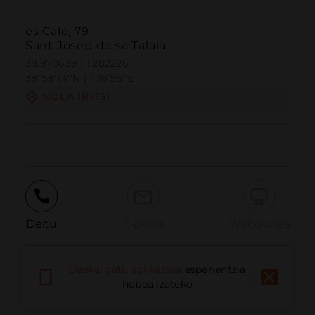
es Caló, 79
Sant Josep de sa Talaia
38.970639 | 1.282226
38º58'14''N | 1º16'56''E
NOLA IRITSI
-
Deitu
E-posta
Webgunea
Deskargatu aplikazioa
esperientzia
Eman arazoa
hobea izateko