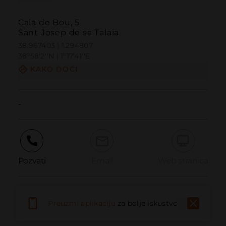
Cala de Bou, 5
Sant Josep de sa Talaia
38.967403 | 1.294807
38º58'2''N | 1º17'41''E
KAKO DOĆI
-
Pozvati
Email
Web stranica
Prijaviti problem
Preuzmi aplikaciju
za bolje iskustvo