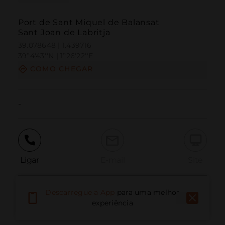
Port de Sant Miquel de Balansat
Sant Joan de Labritja
39.078648 | 1.439716
39º4'43''N | 1º26'22''E
COMO CHEGAR
-
Ligar
E-mail
Site
Descarregue a App
para uma melhor
Relatar problema
experiência