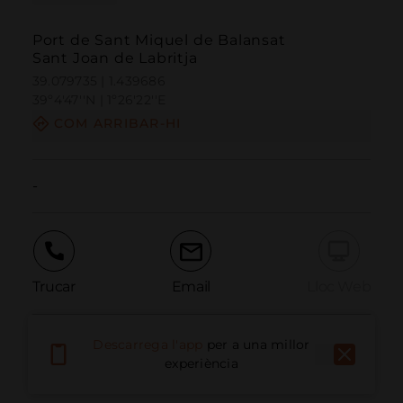
Port de Sant Miquel de Balansat
Sant Joan de Labritja
39.079735 | 1.439686
39º4'47''N | 1º26'22''E
COM ARRIBAR-HI
-
Trucar
Email
Lloc Web
Descarrega l'app
per a una millor
Informar problema
experiència