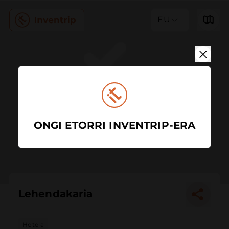
EU
ONGI ETORRI INVENTRIP-ERA
Lehendakaria
Hotela