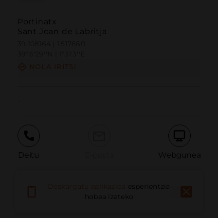
Portinatx
Sant Joan de Labritja
39.108164 | 1.517660
39º6'29''N | 1º31'3''E
NOLA IRITSI
-
Deitu
E-posta
Webgunea
Deskargatu aplikazioa
esperientzia
Eman arazoa
hobea izateko