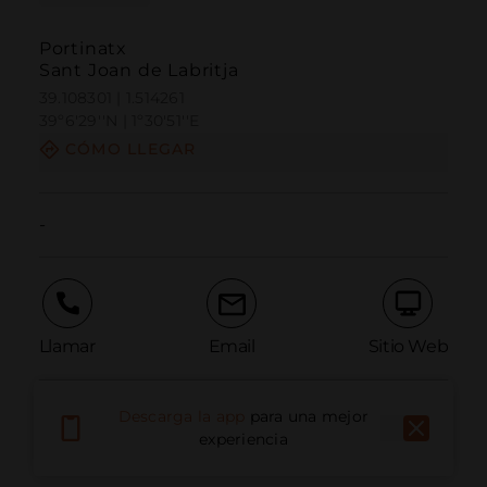
Portinatx
Sant Joan de Labritja
39.108301 | 1.514261
39º6'29''N | 1º30'51''E
CÓMO LLEGAR
-
Llamar
Email
Sitio Web
Descarga la app
para una mejor
Informar problema
experiencia