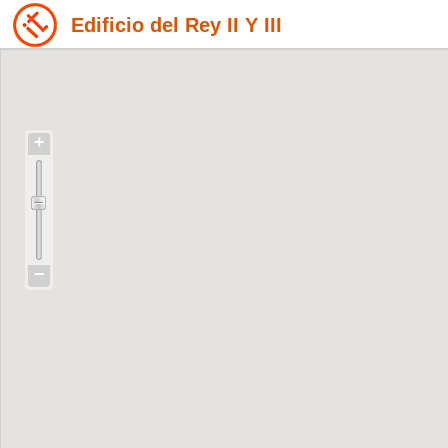
Edificio del Rey II Y III
+
−