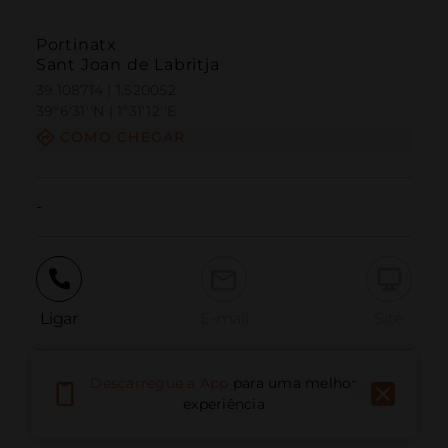
Portinatx
Sant Joan de Labritja
39.108714 | 1.520052
39º6'31''N | 1º31'12''E
COMO CHEGAR
-
Ligar
E-mail
Site
Descarregue a App
para uma melhor
Relatar problema
experiência