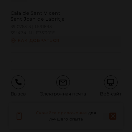
Cala de Sant Vicent
Sant Joan de Labritja
39.076313 | 1.591893
39º4'34''N | 1º35'30''E
КАК ДОБРАТЬСЯ
-
Вызов
Электронная почта
Веб-сайт
Скачайте приложение
для
Сообщить о проблеме
лучшего опыта