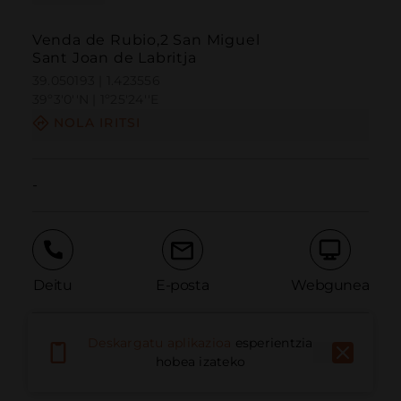
Venda de Rubio,2 San Miguel
Sant Joan de Labritja
39.050193 | 1.423556
39º3'0''N | 1º25'24''E
NOLA IRITSI
-
Deitu
E-posta
Webgunea
Deskargatu aplikazioa
esperientzia
Eman arazoa
hobea izateko