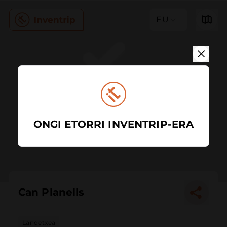
EU
ONGI ETORRI INVENTRIP-ERA
Can Planells
Landetxea