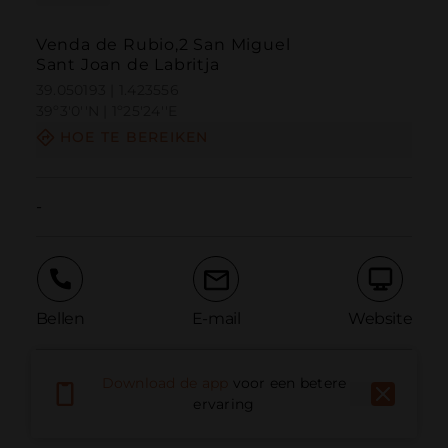
Venda de Rubio,2 San Miguel
Sant Joan de Labritja
39.050193 | 1.423556
39º3'0''N | 1º25'24''E
HOE TE BEREIKEN
-
Bellen
E-mail
Website
Download de app
voor een betere
Probleem melden
ervaring