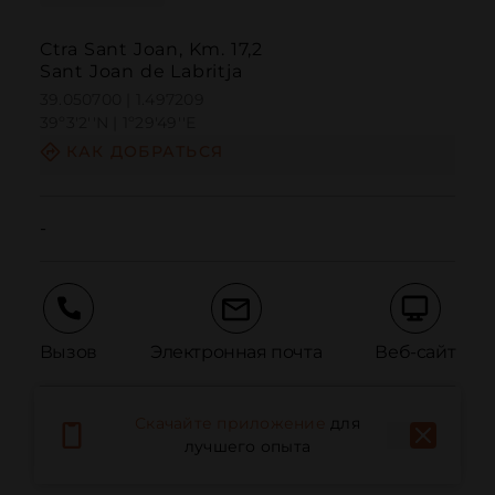
Ctra Sant Joan, Km. 17,2
Sant Joan de Labritja
39.050700 | 1.497209
39º3'2''N | 1º29'49''E
КАК ДОБРАТЬСЯ
-
Вызов
Электронная почта
Веб-сайт
Скачайте приложение
для
Сообщить о проблеме
лучшего опыта