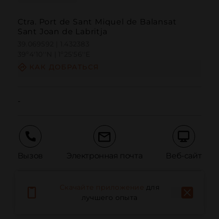
Ctra. Port de Sant Miquel de Balansat
Sant Joan de Labritja
39.069592 | 1.432383
39º4'10''N | 1º25'56''E
КАК ДОБРАТЬСЯ
-
Вызов
Электронная почта
Веб-сайт
Скачайте приложение
для
Сообщить о проблеме
лучшего опыта