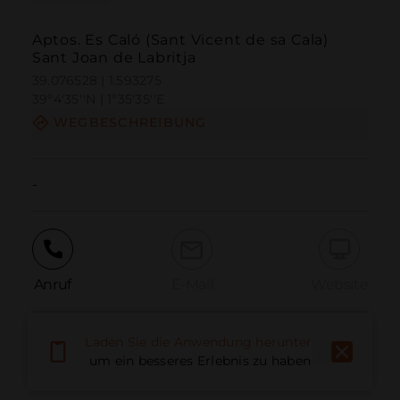
Aptos. Es Caló (Sant Vicent de sa Cala)
Sant Joan de Labritja
39.076528 | 1.593275
39º4'35''N | 1º35'35''E
WEGBESCHREIBUNG
-
Anruf
E-Mail
Website
Laden Sie die Anwendung herunter,
Problem melden
um ein besseres Erlebnis zu haben