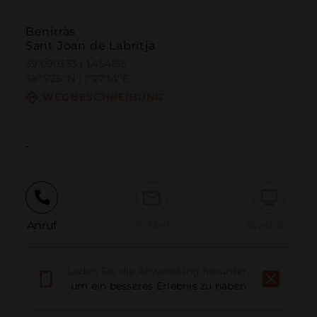
Benirràs
Sant Joan de Labritja
39.090333 | 1.454155
39º5'25''N | 1º27'14''E
WEGBESCHREIBUNG
-
Anruf
E-Mail
Website
Laden Sie die Anwendung herunter,
Problem melden
um ein besseres Erlebnis zu haben