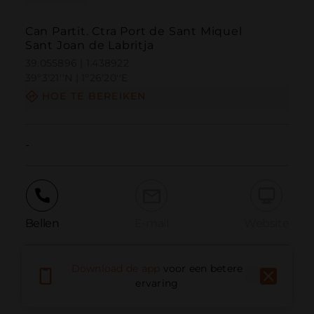
Can Partit. Ctra Port de Sant Miquel
Sant Joan de Labritja
39.055896 | 1.438922
39º3'21''N | 1º26'20''E
HOE TE BEREIKEN
-
Bellen
E-mail
Website
Download de app
voor een betere
Probleem melden
ervaring