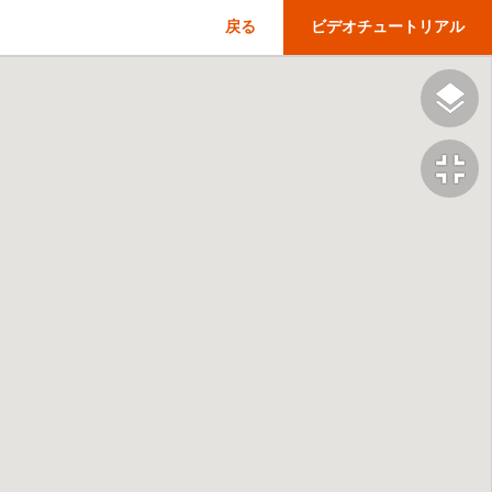
戻る
ビデオチュートリアル
fullscreen_exit