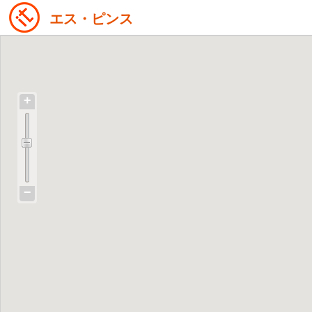
エス・ピンス
+
−