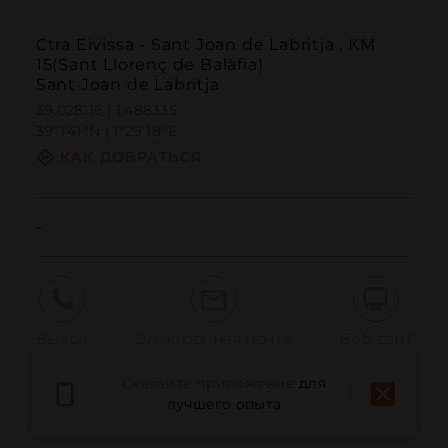
Ctra Eivissa - Sant Joan de Labritja , KM
15(Sant Llorenç de Balàfia)
Sant Joan de Labritja
39.028116 | 1.488335
39º1'41''N | 1º29'18''E
КАК ДОБРАТЬСЯ
-
Вызов
Электронная почта
Веб-сайт
Скачайте приложение
для
лучшего опыта
Сообщить о проблеме