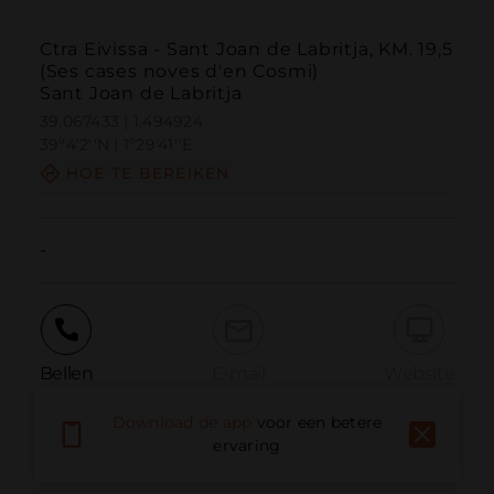
Ctra Eivissa - Sant Joan de Labritja, KM. 19,5
(Ses cases noves d'en Cosmi)
Sant Joan de Labritja
39.067433 | 1.494924
39º4'2''N | 1º29'41''E
HOE TE BEREIKEN
-
Bellen
E-mail
Website
Download de app
voor een betere
ervaring
Probleem melden