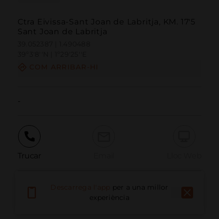
Ctra Eivissa-Sant Joan de Labritja, KM. 17'5
Sant Joan de Labritja
39.052387 | 1.490488
39º3'8''N | 1º29'25''E
COM ARRIBAR-HI
-
Trucar
Email
Lloc Web
Descarrega l'app
per a una millor
Informar problema
experiència