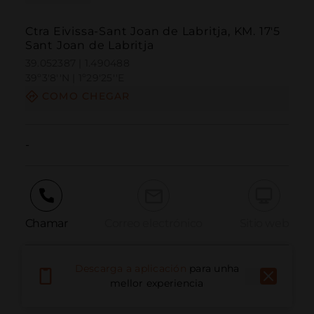
Ctra Eivissa-Sant Joan de Labritja, KM. 17'5
Sant Joan de Labritja
39.052387 | 1.490488
39º3'8''N | 1º29'25''E
COMO CHEGAR
-
Chamar
Correo electrónico
Sitio web
Descarga a aplicación
para unha
Informar dun problema
mellor experiencia