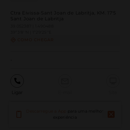
Ctra Eivissa-Sant Joan de Labritja, KM. 17'5
Sant Joan de Labritja
39.052387 | 1.490488
39º3'8''N | 1º29'25''E
COMO CHEGAR
-
Ligar
E-mail
Site
Descarregue a App
para uma melhor
Relatar problema
experiência