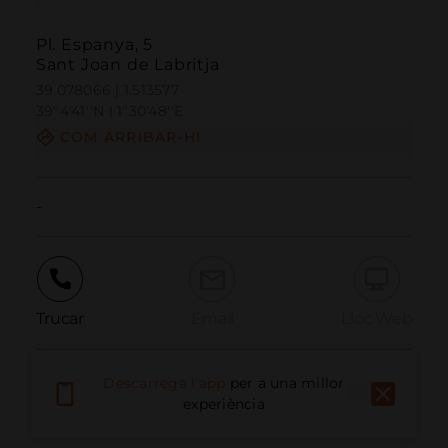
Pl. Espanya, 5
Sant Joan de Labritja
39.078066 | 1.513577
39º4'41''N | 1º30'48''E
COM ARRIBAR-HI
-
Trucar
Email
Lloc Web
Descarrega l'app
per a una millor
Informar problema
experiència