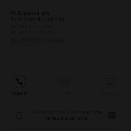
Pl. Espanya, s/n
Sant Joan de Labritja
39.078014 | 1.513790
39º4'40''N | 1º30'49''E
COMMENT Y ALLER
-
Appeler
E-mail
Site Web
Téléchargez l'application
pour une
Signaler un problème
meilleure expérience