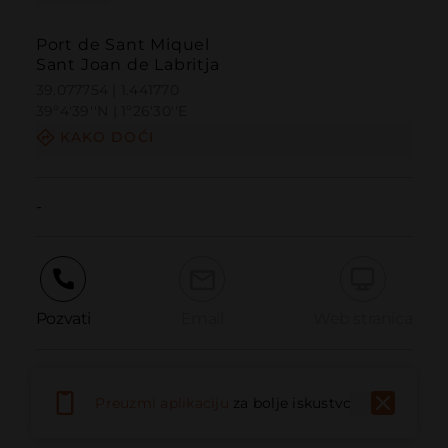
Port de Sant Miquel
Sant Joan de Labritja
39.077754 | 1.441770
39º4'39''N | 1º26'30''E
KAKO DOĆI
-
Pozvati
Email
Web stranica
Prijaviti problem
Preuzmi aplikaciju
za bolje iskustvo