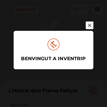
CA
BENVINGUT A INVENTRIP
L'Hostal dels Frares Feliços
Restaurant