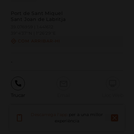
Port de Sant Miquel
Sant Joan de Labritja
39.076959 | 1.441612
39º4'37''N | 1º26'29''E
COM ARRIBAR-HI
-
Trucar
Email
Lloc Web
Descarrega l'app
per a una millor
Informar problema
experiència