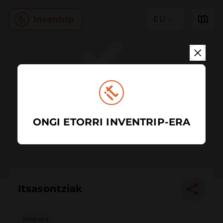
EU
ONGI ETORRI INVENTRIP-ERA
Itsasontziak
Jatetxea