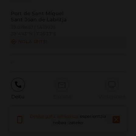
Port de Sant Miquel
Sant Joan de Labritja
39.078657 | 1.439925
39º4'43''N | 1º26'23''E
NOLA IRITSI
-
Deitu
E-posta
Webgunea
Deskargatu aplikazioa
esperientzia
Eman arazoa
hobea izateko