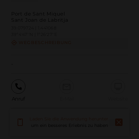
Port de Sant Miquel
Sant Joan de Labritja
39.079724 | 1.441068
39º4'47''N | 1º26'27''E
WEGBESCHREIBUNG
-
Anruf
E-Mail
Website
Laden Sie die Anwendung herunter,
Problem melden
um ein besseres Erlebnis zu haben