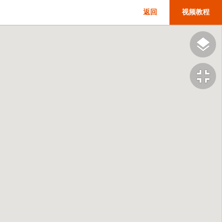
返回
视频教程
fullscreen_exit