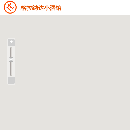
格拉纳达小酒馆
+
−