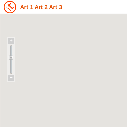
Art 1 Art 2 Art 3
+
−