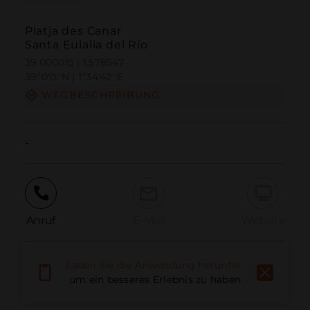
Platja des Canar
Santa Eulalia del Río
39.000015 | 1.578547
39º0'0''N | 1º34'42''E
WEGBESCHREIBUNG
-
Anruf
E-Mail
Website
Laden Sie die Anwendung herunter,
Problem melden
um ein besseres Erlebnis zu haben