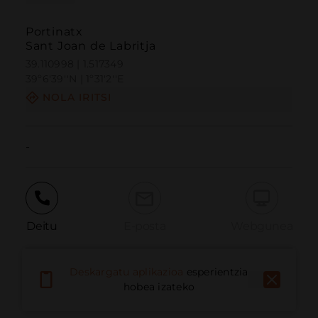
Portinatx
Sant Joan de Labritja
39.110998 | 1.517349
39º6'39''N | 1º31'2''E
NOLA IRITSI
-
Deitu
E-posta
Webgunea
Deskargatu aplikazioa
esperientzia
Eman arazoa
hobea izateko