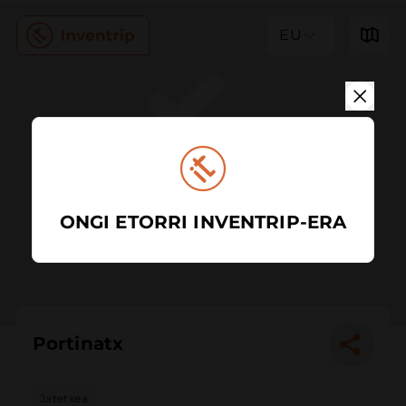
EU
ONGI ETORRI INVENTRIP-ERA
Portinatx
Jatetxea