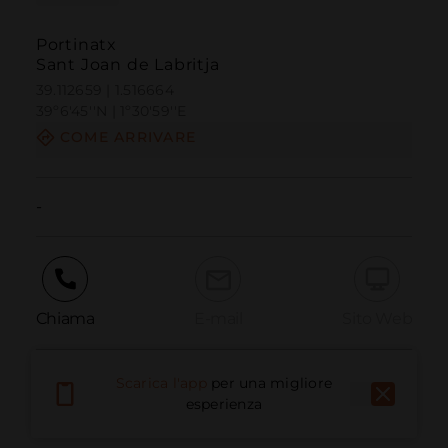
Portinatx
Sant Joan de Labritja
39.112659 | 1.516664
39º6'45''N | 1º30'59''E
COME ARRIVARE
-
Chiama
E-mail
Sito Web
Scarica l'app
per una migliore
Segnala problema
esperienza