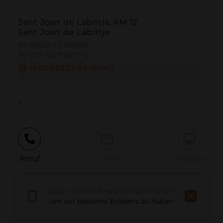
Sant Joan de Labritja, KM 12
Sant Joan de Labritja
39.003231 | 1.488170
39º0'11''N | 1º29'17''E
WEGBESCHREIBUNG
-
Anruf
E-Mail
Website
Laden Sie die Anwendung herunter,
Problem melden
um ein besseres Erlebnis zu haben