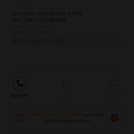
Sant Joan de Labritja, KM 12
Sant Joan de Labritja
39.003231 | 1.488170
39º0'11''N | 1º29'17''E
COMMENT Y ALLER
-
Appeler
E-mail
Site Web
Téléchargez l'application
pour une
Signaler un problème
meilleure expérience